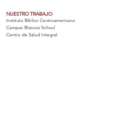
NUESTRO TRABAJO
Instituto Bíblico Centroamericano
Campos Blancos School
Centro de Salud Integral
Industrias
INVOLÚCRATE
Ora por VIDA Internacional
Planifica un Viaje Misionero
Trabajar como Voluntario
Ofertas de Trabajo
DONAR
Catálogo de Regalos