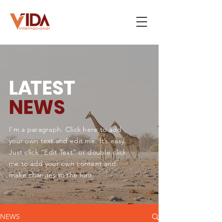
L
A
TEST
NEWS
I'm a paragraph. Click here to add
your own text and edit me. It’s easy.
Just click “Edit Text” or double click
me to add your own content and
make changes to the font.
NEWS